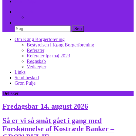
Grøn Pulje
Facebook
Facebook
Søg
Søg
efter:
Om Køng Borgerforening
Bestyrelsen i Køng Borgerforening
Referater
Referater før maj 2023
Regnskab
Vedtægter
Links
Send besked
Grøn Pulje
Det sker
Fredagsbar 14. august 2026
Så er vi så småt gået i gang med
Forskønnelse af Kostræde Banker –