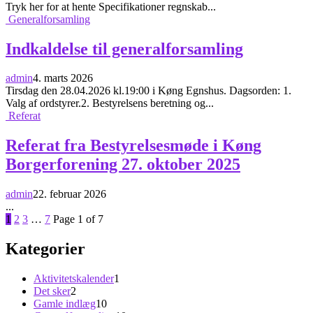
Tryk her for at hente Specifikationer regnskab...
Generalforsamling
Indkaldelse til generalforsamling
admin
4. marts 2026
Tirsdag den 28.04.2026 kl.19:00 i Køng Egnshus. Dagsorden: 1.
Valg af ordstyrer.2. Bestyrelsens beretning og...
Referat
Referat fra Bestyrelsesmøde i Køng
Borgerforening 27. oktober 2025
admin
22. februar 2026
...
Page
Page
Page
Page
1
2
3
…
7
Page 1 of 7
Kategorier
Aktivitetskalender
1
Det sker
2
Gamle indlæg
10