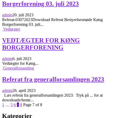
Borgerforening 03. juli 2023
admin
20. juli 2023
Referat-03072023Download Referat Bestyrelsesmøde Køng
Borgerforening 03. juli...
Vedtægter
VEDTÆGTER FOR KØNG
BORGERFORENING
admin
6. juli 2023
Vedtægter for Køng...
Generalforsamling
Referat fra generalforsamlingen 2023
admin
26. april 2023
Læs referat fra generalforsamlingen 2023: Tryk på ... for at
downloade/hente...
Page
Page
Page
Page
Page
1
…
5
6
7
8
Page 7 of 8
Kategorier